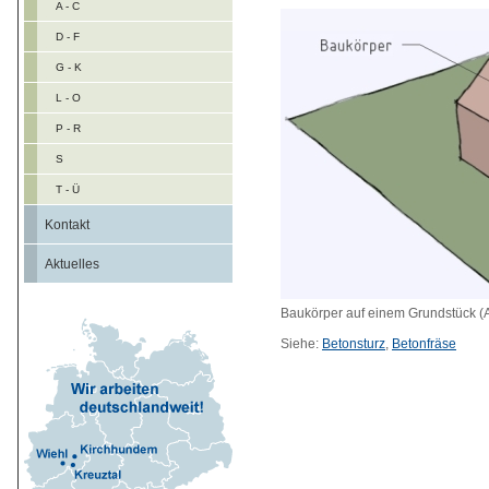
A - C
D - F
G - K
L - O
P - R
S
T - Ü
Kontakt
Aktuelles
Baukörper auf einem Grundstück (A
Siehe:
Betonsturz
,
Betonfräse