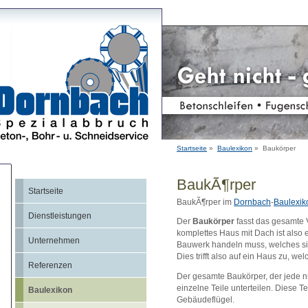
Startseite
»
Baulexikon
» Baukörper
BaukÃ¶rper
Startseite
BaukÃ¶rper im
Dornbach
-
Baulexik
Dienstleistungen
Der
Baukörper
fasst das gesamte
komplettes Haus mit Dach ist also e
Unternehmen
Bauwerk handeln muss, welches sic
Dies trifft also auf ein Haus zu, w
Referenzen
Der gesamte Baukörper, der jede nu
einzelne Teile unterteilen. Diese T
Baulexikon
Gebäudeflügel.