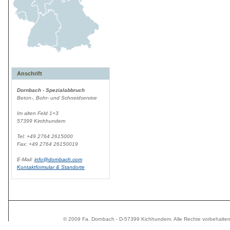
Anschrift
Dornbach - Spezialabbruch
Beton-, Bohr- und Schneidservice
Im alten Feld 1+3
57399 Kirchhundem
Tel: +49 2764 2615000
Fax: +49 2764 26150019
E-Mail:
info@dornbach.com
Kontaktformular & Standorte
© 2009 Fa. Dornbach - D-57399 Kichhundem. Alle Rechte vorbehalte