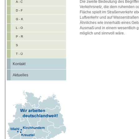
Die zweite Bedeutung des Begriffes
A - C
Verkehrsnetz, die dem ruhenden od
D - F
Fläche spielt im Straßenverkehr e
Luftverkehr und auf Wasserstraßen.
G - K
Ähnliches wie innerhalb eines Geb
Ausmaß und in einem wesentlich 
L - O
möglich und sinnvoll wäre.
P - R
S
T - Ü
Kontakt
Aktuelles