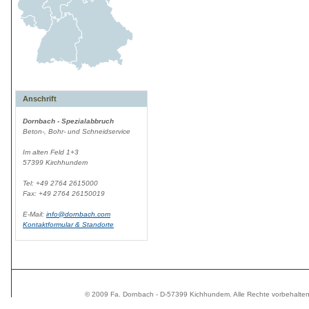
Anschrift
Dornbach - Spezialabbruch
Beton-, Bohr- und Schneidservice
Im alten Feld 1+3
57399 Kirchhundem
Tel: +49 2764 2615000
Fax: +49 2764 26150019
E-Mail:
info@dornbach.com
Kontaktformular & Standorte
© 2009 Fa. Dornbach - D-57399 Kichhundem. Alle Rechte vorbehalte