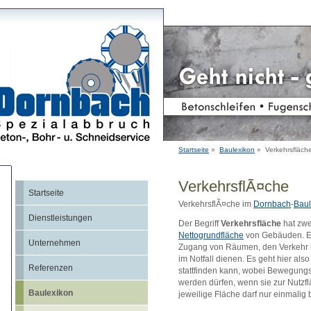
Startseite
»
Baulexikon
» Verkehrsfläch
VerkehrsflÃ¤che
Startseite
VerkehrsflÃ¤che im
Dornbach
-
Baul
Dienstleistungen
Der Begriff
Verkehrsfläche
hat zwe
Nettogrundfläche
von Gebäuden. Es 
Unternehmen
Zugang von Räumen, den Verkehr 
im Notfall dienen. Es geht hier al
Referenzen
stattfinden kann, wobei Bewegung
werden dürfen, wenn sie zur Nutzf
Baulexikon
jeweilige Fläche darf nur einmalig