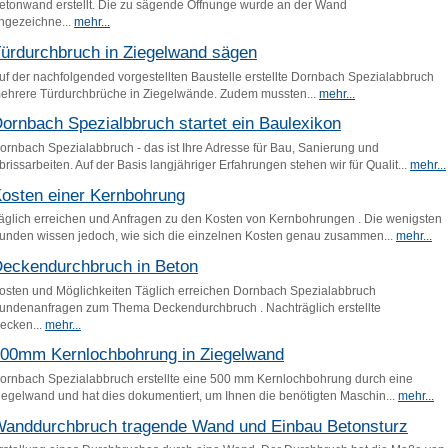
etonwand erstellt. Die zu sägende Öffnunge wurde an der Wand
ngezeichne...
mehr...
ürdurchbruch in Ziegelwand sägen
uf der nachfolgended vorgestellten Baustelle erstellte Dornbach Spezialabbruch
ehrere Türdurchbrüche in Ziegelwände. Zudem mussten...
mehr...
ornbach Spezialbbruch startet ein Baulexikon
ornbach Spezialabbruch - das ist Ihre Adresse für Bau, Sanierung und
brissarbeiten. Auf der Basis langjähriger Erfahrungen stehen wir für Qualit...
mehr...
osten einer Kernbohrung
äglich erreichen und Anfragen zu den Kosten von Kernbohrungen . Die wenigsten
unden wissen jedoch, wie sich die einzelnen Kosten genau zusammen...
mehr...
eckendurchbruch in Beton
osten und Möglichkeiten Täglich erreichen Dornbach Spezialabbruch
undenanfragen zum Thema Deckendurchbruch . Nachträglich erstellte
ecken...
mehr...
00mm Kernlochbohrung in Ziegelwand
ornbach Spezialabbruch erstellte eine 500 mm Kernlochbohrung durch eine
iegelwand und hat dies dokumentiert, um Ihnen die benötigten Maschin...
mehr...
anddurchbruch tragende Wand und Einbau Betonsturz