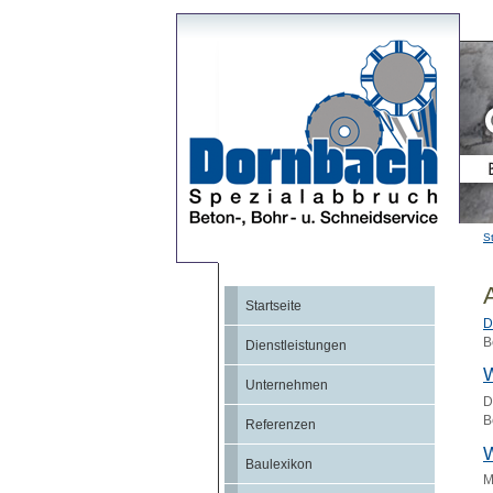
St
Startseite
D
B
Dienstleistungen
W
Unternehmen
D
B
Referenzen
W
Baulexikon
M