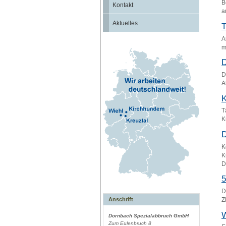
B
Kontakt
a
Aktuelles
T
A
m
D
D
A
K
T
K
D
K
K
D
5
D
Anschrift
Z
W
Dornbach Spezialabbruch GmbH
Zum Eulenbruch 8